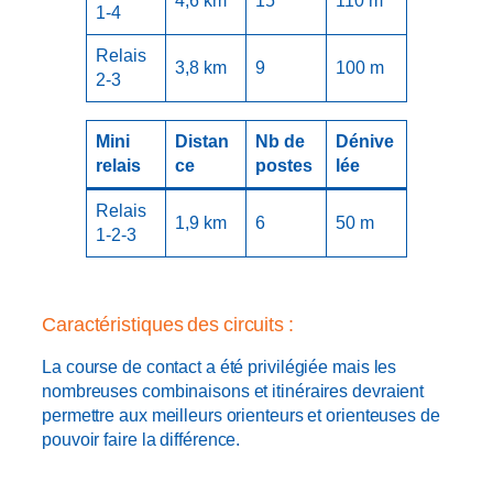
4,6 km
15
110 m
1-4
Relais
3,8 km
9
100 m
2-3
Mini
Distan
Nb de
Dénive
relais
ce
postes
lée
Relais
1,9 km
6
50 m
1-2-3
Caractéristiques des circuits :
La course de contact a été privilégiée mais les
nombreuses combinaisons et itinéraires devraient
permettre aux meilleurs orienteurs et orienteuses de
pouvoir faire la différence.