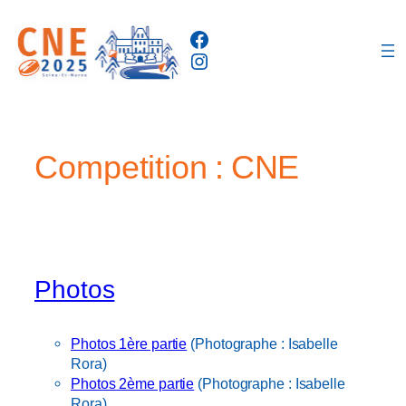
Aller
Facebook
au
Instagram
contenu
Competition :
CNE
Photos
Photos 1ère partie
(Photographe : Isabelle
Rora)
Photos 2ème partie
(Photographe : Isabelle
Rora)