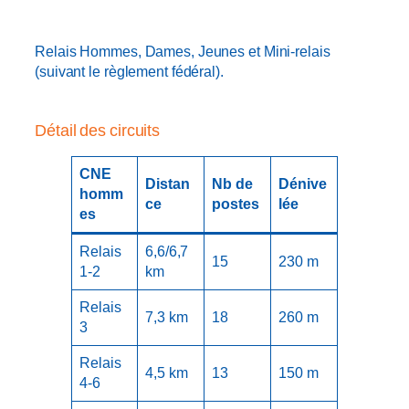
Relais Hommes, Dames, Jeunes et Mini-relais
(suivant le règlement fédéral).
Détail des circuits
CNE
Distan
Nb de
Dénive
homm
ce
postes
lée
es
Relais
6,6/6,7
15
230 m
1-2
km
Relais
7,3 km
18
260 m
3
Relais
4,5 km
13
150 m
4-6