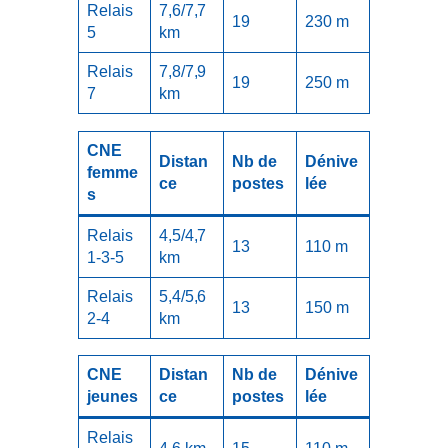
Relais
7,6/7,7
19
230 m
5
km
Relais
7,8/7,9
19
250 m
7
km
CNE
Distan
Nb de
Dénive
femme
ce
postes
lée
s
Relais
4,5/4,7
13
110 m
1-3-5
km
Relais
5,4/5,6
13
150 m
2-4
km
CNE
Distan
Nb de
Dénive
jeunes
ce
postes
lée
Relais