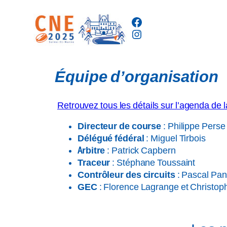
Aller
Facebook
au
Instagram
contenu
Équipe d’organisation
Retrouvez tous les détails sur l’agenda de
Directeur de course
: Philippe Perse
Délégué fédéral
: Miguel Tirbois
Arbitre
: Patrick Capbern
Traceur
: Stéphane Toussaint
Contrôleur des circuits
: Pascal Pan
GEC
: Florence Lagrange et Christop