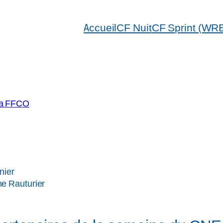
Accueil
CF Nuit
CF Sprint (WR
 la FFCO
nier
he Rauturier