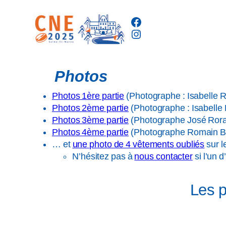
Aller
Facebook
au
Instagram
contenu
Photos
Photos 1ère partie
(Photographe : Isabelle R
Photos 2ème partie
(Photographe : Isabelle
Photos 3ème partie
(Photographe José Ror
Photos 4ème partie
(Photographe Romain B
… et
une photo de 4 vêtements oubliés
sur l
N’hésitez pas à
nous contacter
si l’un 
Les 