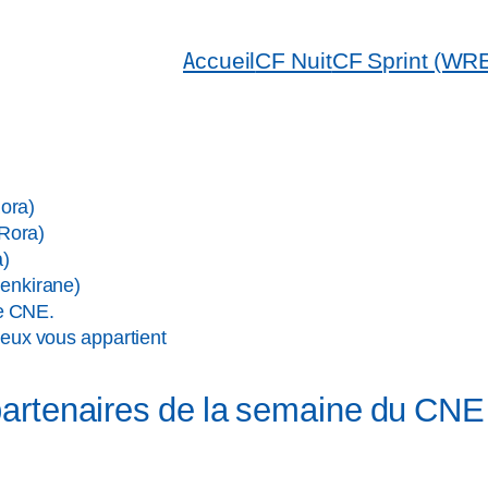
Accueil
CF Nuit
CF Sprint (WR
ora)
 Rora)
a)
enkirane)
e CNE.
d’eux vous appartient
partenaires de la semaine du CNE