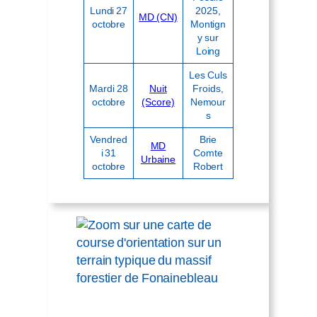
Lundi 27
2025,
MD (CN)
octobre
Montign
y sur
Loing
Les Culs
Mardi 28
Nuit
Froids,
octobre
(Score)
Nemour
s
Vendred
Brie
MD
i 31
Comte
Urbaine
octobre
Robert