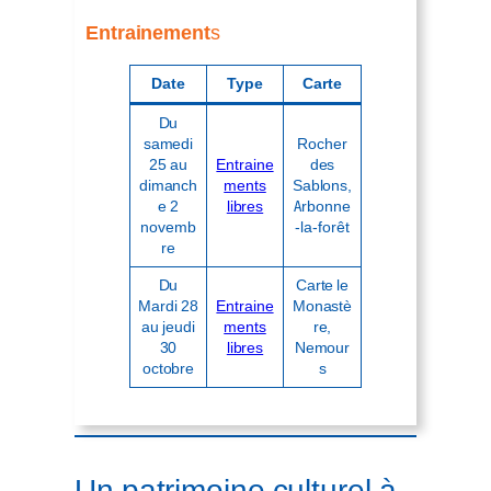
Entrainement
s
Date
Type
Carte
Du
samedi
Rocher
25 au
Entraine
des
dimanch
ments
Sablons,
e 2
libres
Arbonne
novemb
-la-forêt
re
Du
Carte le
Mardi 28
Entraine
Monastè
au jeudi
ments
re,
30
libres
Nemour
octobre
s
Un patrimoine culturel à