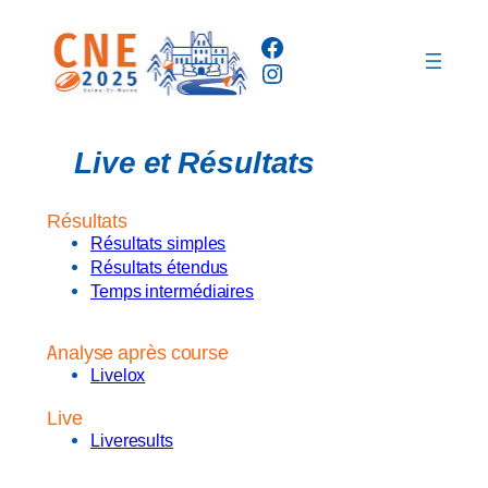
Aller
Facebook
au
Instagram
contenu
Live et Résultats
Résultats
Résultats simples
Résultats étendus
Temps intermédiaires
Analyse après course
Livelox
Live
Liveresults