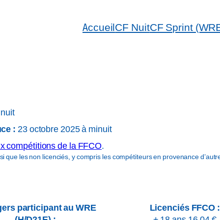
Accueil
CF Nuit
CF Sprint (WR
nuit
uce :
23 octobre 2025 à minuit
 aux compétitions de la FFCO
.
nsi que les non licenciés, y compris les compétiteurs en provenance d’autr
gers participant au WRE
Licenciés FFCO :
(H/D21E) :
+ 18 ans 16,04 €