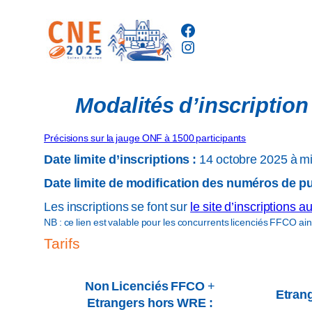
Aller
Facebook
au
Instagram
contenu
Modalités d’inscription
Précisions sur la jauge ONF à 1500 participants
Date limite d’inscriptions :
14 octobre 2025 à mi
Date limite de modification des numéros de p
Les inscriptions se font sur
le site d’inscriptions
NB : ce lien est valable pour les concurrents licenciés FFCO ai
Tarifs
Non Licenciés FFCO
+
Etran
Etrangers hors WRE :