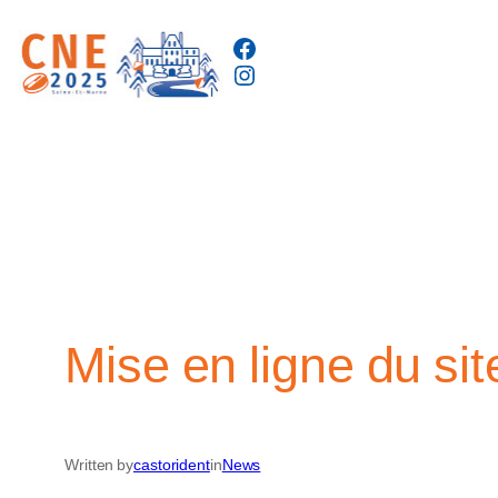
Aller
Facebook
au
Instagram
contenu
Mise en ligne du s
Written by
castorident
in
News