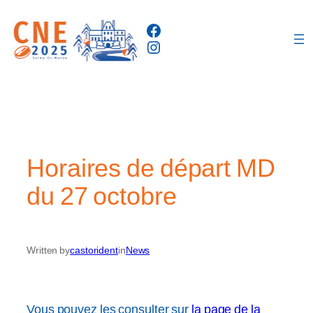
Aller
Facebook
au
Instagram
contenu
Horaires de départ MD
du 27 octobre
Written by
castorident
in
News
Vous pouvez les consulter sur
la page de la