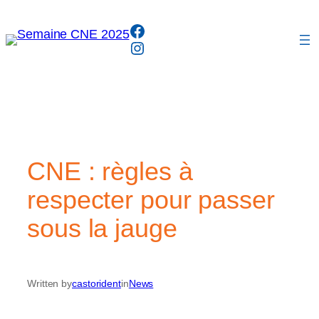
Aller
Facebook
au
Instagram
contenu
CNE : règles à
respecter pour passer
sous la jauge
Written by
castorident
in
News