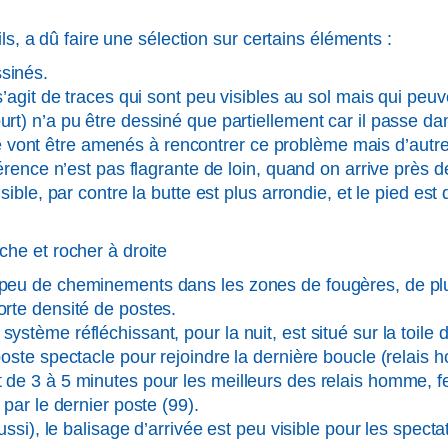
ls, a dû faire une sélection sur certains éléments :
sinés.
l s’agit de traces qui sont peu visibles au sol mais qui p
urt) n’a pu être dessiné que partiellement car il passe d
ont être amenés à rencontrer ce problème mais d’autres 
fférence n’est pas flagrante de loin, quand on arrive près
sible, par contre la butte est plus arrondie, et le pied est 
che et rocher à droite
 peu de cheminements dans les zones de fougères, de plus
forte densité de postes.
ystème réfléchissant, pour la nuit, est situé sur la toile
 poste spectacle pour rejoindre la dernière boucle (relai
t de 3 à 5 minutes pour les meilleurs des relais homme, 
a par le dernier poste (99).
 aussi), le balisage d’arrivée est peu visible pour les spec